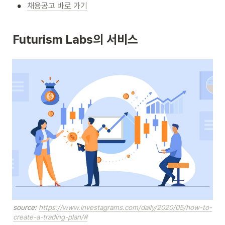
•
채용공고 바로 가기
Futurism Labs의 서비스
source: 
https://www.investagrams.com/daily/2020/05/how-to-
create-a-trading-plan/#