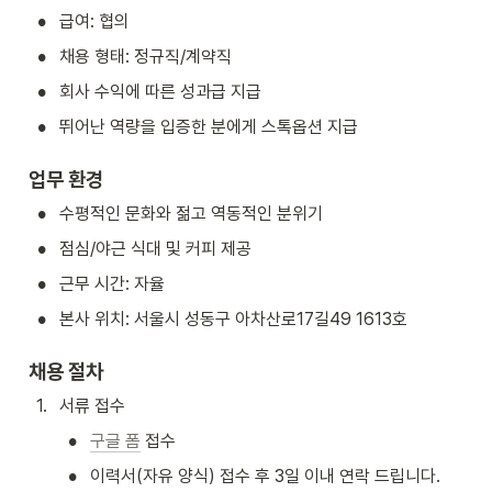
•
급여: 협의
•
채용 형태: 정규직/계약직
•
회사 수익에 따른 성과급 지급
•
뛰어난 역량을 입증한 분에게 스톡옵션 지급
업무 환경
•
수평적인 문화와 젊고 역동적인 분위기
•
점심/야근 식대 및 커피 제공
•
근무 시간: 자율
•
본사 위치: 서울시 성동구 아차산로17길49 1613호
채용 절차
1
.
서류 접수
•
구글 폼
 접수
•
이력서(자유 양식) 접수 후 3일 이내 연락 드립니다.